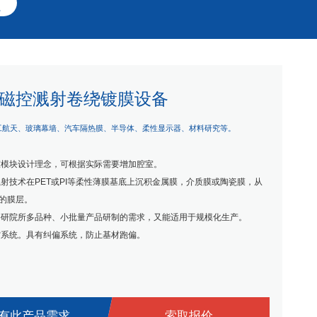

磁控溅射卷绕镀膜设备
工航天、玻璃幕墙、汽车隔热膜、半导体、柔性显示器、材料研究等。
室模块设计理念，可根据实际需要增加腔室。
溅射技术在PET或PI等柔性薄膜基底上沉积金属膜，介质膜或陶瓷膜，从
的膜层。
科研院所多品种、小批量产品研制的需求，又能适用于规模化生产。
空系统。具有纠偏系统，防止基材跑偏。
有此产品需求
索取报价