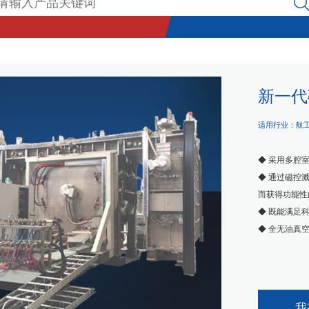
新一代
适用行业：航
◆ 采用多腔
◆ 通过磁控
而获得功能性
◆ 既能满足
◆ 全无油真
我