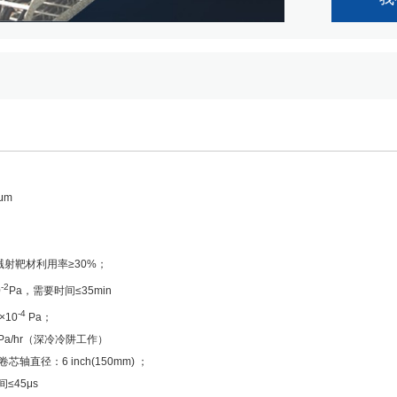
μm
溅射靶材利用率≥30%；
-2
0
Pa，需要时间≤35min
-4
10
Pa；
a/hr（深冷冷阱工作）
轴直径：6 inch(150mm) ；
45μs