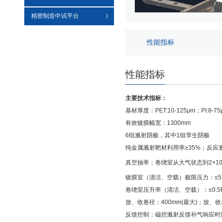
精密制造中试平台
性能指标
性能指标
主要技术指标：
基材厚度：PET:10-125μm；PI:8-75
有效镀膜幅宽：1300mm
6组溅射阴极，其中1组孪生阴极
纯金属溅射靶材利用率≥35%；反应
真空抽率：卷绕室从大气状态到2×1
镀膜室（清洁、空载）极限压力：≤5×
卷绕室压升率（清洁、空载）：≤0.5P
放、收卷径：400mm(最大)；放、收卷芯
反馈控制：磁控溅射反馈补气响应时间≤