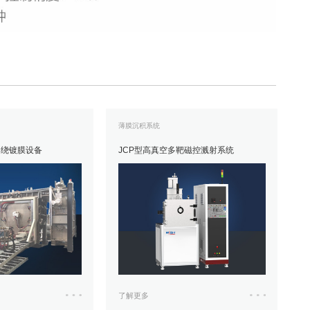
薄膜沉积系统
卷绕镀膜设备
JCP型高真空多靶磁控溅射系统
了解更多