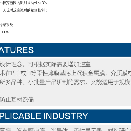
m幅宽范围内溅射均匀性≤±3%
：实现对反应溅射的精细控制；
传感系统
：±1%