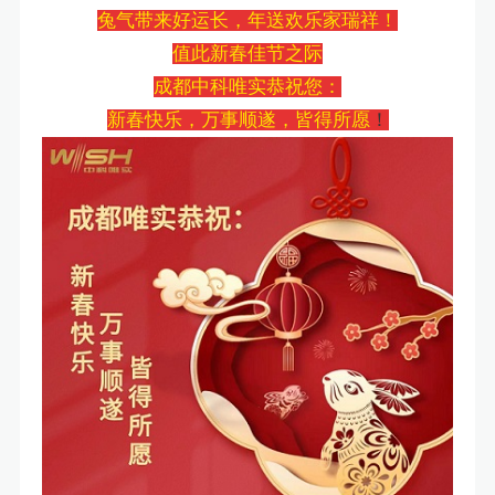
兔气带来好运长，年送欢乐家瑞祥！
值此新春佳节之际
成都中科唯实恭祝您：
新春快乐，万事顺遂，皆得所愿
！