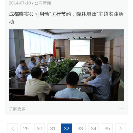
2014-07-10 / 公司新闻
成都唯实公司启动“厉行节约，降耗增效”主题实践活
动
了解更多
29
30
31
32
33
34
35

